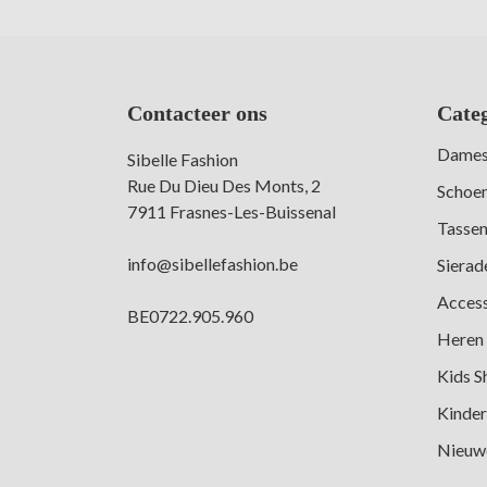
Contacteer ons
Cate
Dames
Sibelle Fashion
Rue Du Dieu Des Monts, 2
Schoe
7911 Frasnes-Les-Buissenal
Tasse
info@sibellefashion.be
Sierad
Access
BE0722.905.960
Heren
Kids S
Kinder
Nieuwe