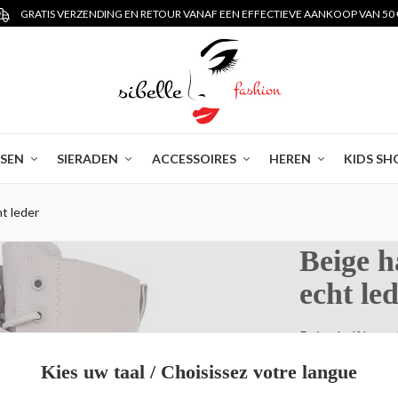
GRATIS VERZENDING EN RETOUR VANAF EEN EFFECTIEVE AANKOOP VAN 50 
SSEN
SIERADEN
ACCESSOIRES
HEREN
KIDS SH
ht leder
Beige h
echt le
Beige half hoge 
Kies uw taal / Choisissez votre langue
€ 75,00