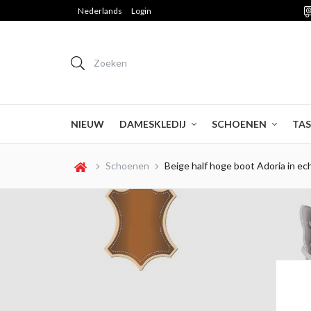
Nederlands
Login
Zoeken
NIEUW
DAMESKLEDIJ
SCHOENEN
TA
Beige half hoge boot Adoria in ec
Schoenen