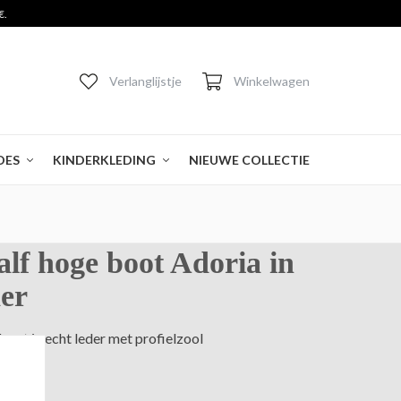
€.
Verlanglijstje
Winkelwagen
OES
KINDERKLEDING
NIEUWE COLLECTIE
alf hoge boot Adoria in
der
boot in echt leder met profielzool