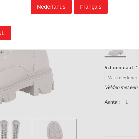
€ 60,00
Nederlands
Français
Prijs per paar
Variatie:
Beige 
NL
Schoenmaat:
*
Velden met een *
Aantal: