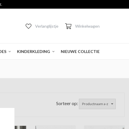
€.
Verlanglijstje
Winkelwagen
OES
KINDERKLEDING
NIEUWE COLLECTIE
Sorteer op:
Productnaam a-z