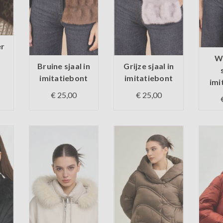
er
Wi
Bruine sjaal in
Grijze sjaal in
l
imitatiebont
imitatiebont
imi
€ 25,00
€ 25,00
Op voorraad
Op voorraad
d
Op