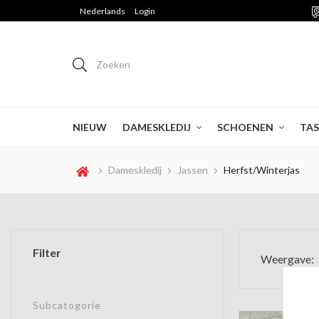
Nederlands
Login
Zoeken
NIEUW
DAMESKLEDIJ
SCHOENEN
TA
Herfst/Winterjas
Dameskledij
Jassen
Filter
Weergave:
Subcatogorie