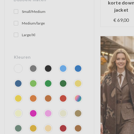
korte dow
jacket
Small/Medium
€ 69,00
Medium/large
Op voorraa
Large/Xl
Kleuren