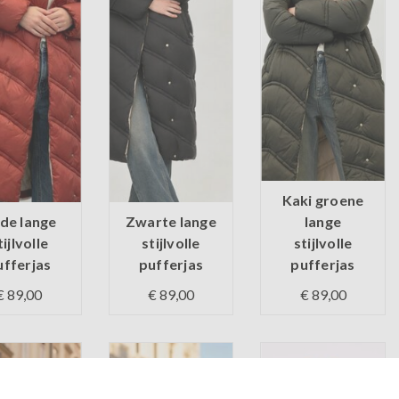
Kaki groene
de lange
Zwarte lange
lange
tijlvolle
stijlvolle
stijlvolle
ufferjas
pufferjas
pufferjas
€ 89,00
€ 89,00
€ 89,00
 voorraad
Op voorraad
Op voorraad