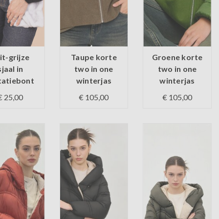
t-grijze
Taupe korte
Groene korte
sjaal in
two in one
two in one
tatiebont
winterjas
winterjas
€ 25,00
€ 105,00
€ 105,00
 voorraad
Op voorraad
Op voorraad