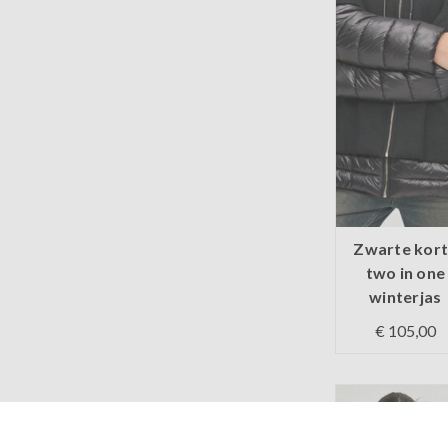
Zwarte kor
two in one
winterjas
€ 105,00
Op voorraa