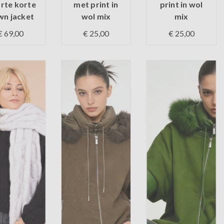
rte korte
met print in
print in wol
n jacket
wol mix
mix
€ 69,00
€ 25,00
€ 25,00
 voorraad
Op voorraad
Op voorraad