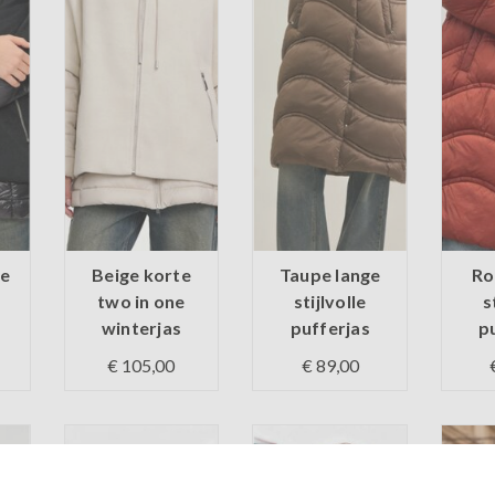
te
Beige korte
Taupe lange
Ro
two in one
stijlvolle
s
winterjas
pufferjas
p
€ 105,00
€ 89,00
d
Op voorraad
Op voorraad
Op