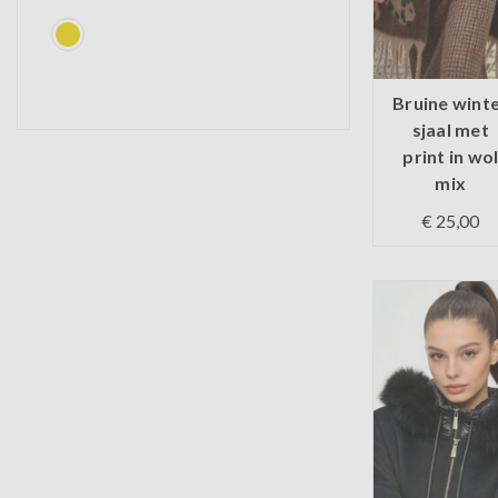
Bruine wint
sjaal met
print in wo
mix
€ 25,00
Op voorraa