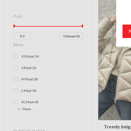
Prijs
€
0
Onbeperkt
Maat
XS Maat 34
S Maat 36
M Maat 38
L Maat 40
XL Maat 42
Meer...
Trendy beig
Dubbele maten