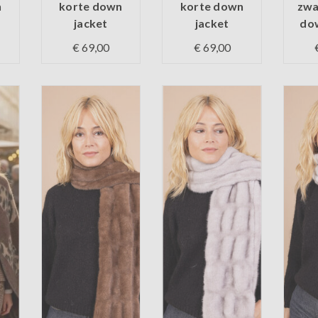
n
korte down
korte down
zwa
jacket
jacket
dow
€ 69,00
€ 69,00
d
Op voorraad
Op voorraad
Op